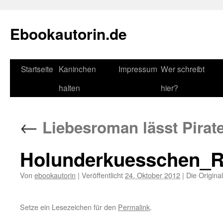
Zum
Inhalt
Ebookautorin.de
springen
Startseite
Kaninchen
Impressum
Wer schreibt
halten
hier?
←
Liebesroman lässt Pirate
Holunderkuesschen_
Von
ebookautorin
|
Veröffentlicht
24. Oktober 2012
|
Die Origina
Setze ein Lesezeichen für den
Permalink
.