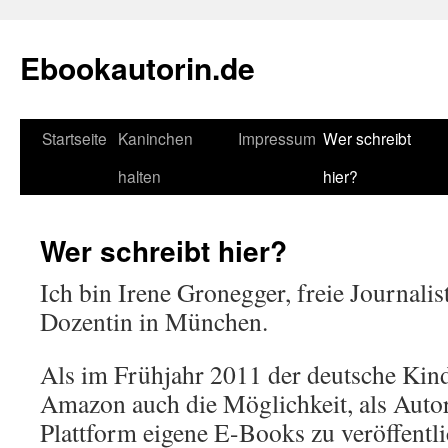
Zum
Inhalt
Ebookautorin.de
springen
Startseite
Kaninchen
Impressum
Wer schreibt
halten
hier?
Wer schreibt hier?
Ich bin Irene Gronegger, freie Journalis
Dozentin in München.
Als im Frühjahr 2011 der deutsche Kind
Amazon auch die Möglichkeit, als Autor
Plattform eigene E-Books zu veröffent