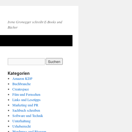
Irene Gronegger schreibt E-Books und
Bücher
Kategorien
Amazon KDP
Buchbranche
Createspace
Film und Fernsehen
Links und Lesetipps
Marketing und PR
Sachbuch schreiben
Software und Technik
Unterhaltung
Urheberrecht
Wordpress und Bloggen