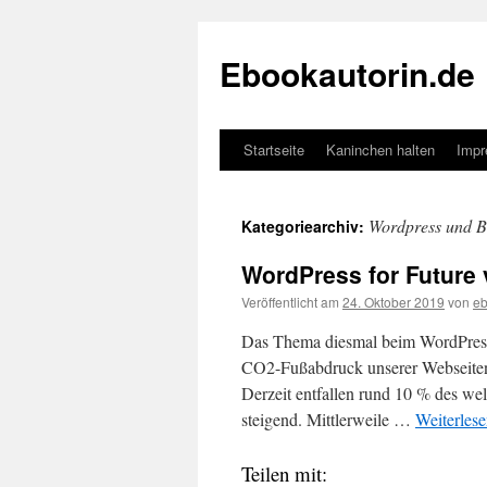
Zum
Inhalt
Ebookautorin.de
springen
Startseite
Kaninchen halten
Imp
Wordpress und B
Kategoriearchiv:
WordPress for Future 
Veröffentlicht am
24. Oktober 2019
von
eb
Das Thema diesmal beim WordPress
CO2-Fußabdruck unserer Webseiten,
Derzeit entfallen rund 10 % des wel
steigend. Mittlerweile …
Weiterles
Teilen mit: