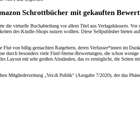
Schrottbücher mit gekauften Bewertu
rte die virtuelle Buchabteilung vor allem Titel aus Verlagshäusern. Vo
eiten des Kindle-Shops nutzen wollten. Diese Selfpublisher bieten au
e Flut von billig gemachten Ratgebern, deren Verfasser*innen im Dun
rene durch besonders viele Fünf-Sterne-Bewertungen, die schon wenige
es Layout mit sehr großen Abständen, das es ermöglicht, die Seiten mi
chen Mitgliederzeitung „Ver.di Publik“ (Ausgabe 7/2020), der das Phä