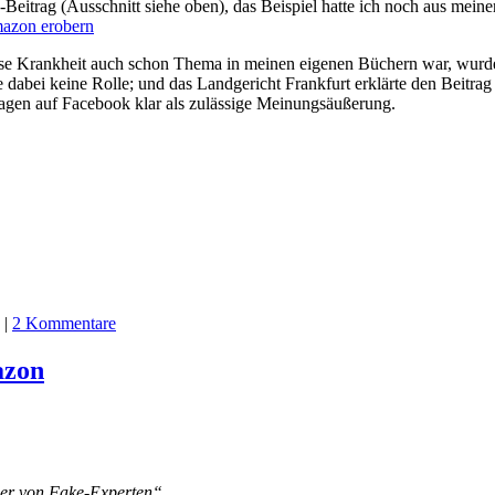
eitrag (Ausschnitt siehe oben), das Beispiel hatte ich noch aus meine
mazon erobern
ese Krankheit auch schon Thema in meinen eigenen Büchern war, wu
dabei keine Rolle; und das Landgericht Frankfurt erklärte den Beitrag 
agen auf Facebook klar als zulässige Meinungsäußerung.
|
2 Kommentare
azon
eber von Fake-Experten“