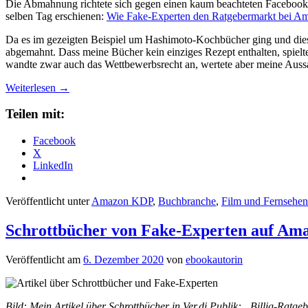
Die Abmahnung richtete sich gegen einen kaum beachteten Facebook-B
selben Tag erschienen:
Wie Fake-Experten den Ratgebermarkt bei A
Da es im gezeigten Beispiel um Hashimoto-Kochbücher ging und di
abgemahnt. Dass meine Bücher kein einziges Rezept enthalten, spielte 
wandte zwar auch das Wettbewerbsrecht an, wertete aber meine Auss
Weiterlesen
→
Teilen mit:
Facebook
X
LinkedIn
Veröffentlicht unter
Amazon KDP
,
Buchbranche
,
Film und Fernsehen
Schrottbücher von Fake-Experten auf Am
Veröffentlicht am
6. Dezember 2020
von
ebookautorin
Bild: Mein Artikel über Schrottbücher in Ver.di Publik: „Billig-Ratg