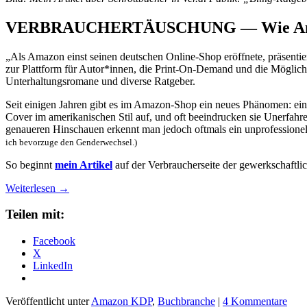
VERBRAUCHERTÄUSCHUNG — Wie Amazon 
„Als Amazon einst seinen deutschen Online-Shop eröffnete, präsentie
zur Plattform für Autor*innen, die Print-On-Demand und die Möglichk
Unterhaltungsromane und diverse Ratgeber.
Seit einigen Jahren gibt es im Amazon-Shop ein neues Phänomen: ein
Cover im amerikanischen Stil auf, und oft beeindrucken sie Unerfah
genaueren Hinschauen erkennt man jedoch oftmals ein unprofessionell
ich bevorzuge den Genderwechsel.)
So beginnt
mein Artikel
auf der Verbraucherseite der gewerkschaftli
Weiterlesen
→
Teilen mit:
Facebook
X
LinkedIn
Veröffentlicht unter
Amazon KDP
,
Buchbranche
|
4 Kommentare