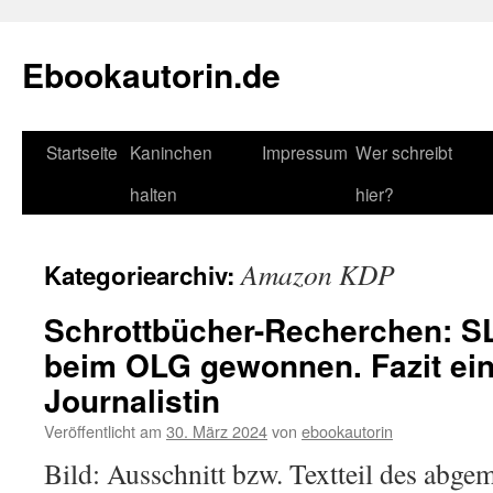
Zum
Inhalt
Ebookautorin.de
springen
Startseite
Kaninchen
Impressum
Wer schreibt
halten
hier?
Amazon KDP
Kategoriearchiv:
Schrottbücher-Recherchen: S
beim OLG gewonnen. Fazit ein
Journalistin
Veröffentlicht am
30. März 2024
von
ebookautorin
Bild: Ausschnitt bzw. Textteil des abg