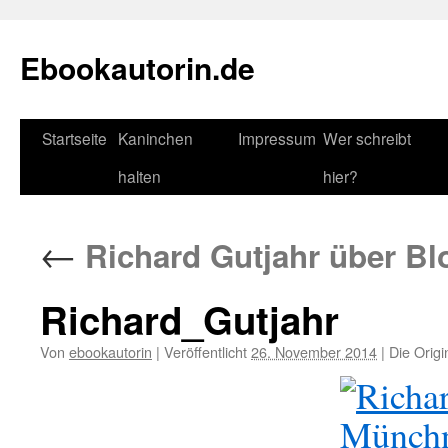
Zum
Inhalt
Ebookautorin.de
springen
Startseite
Kaninchen
Impressum
Wer schreibt
halten
hier?
←
Richard Gutjahr über B
Richard_Gutjahr
Von
ebookautorin
|
Veröffentlicht
26. November 2014
|
Die Origi