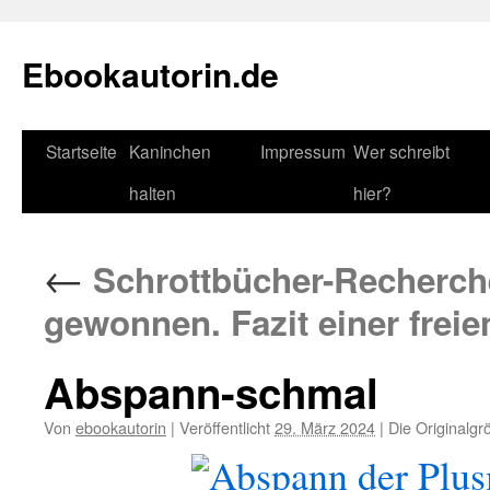
Zum
Inhalt
Ebookautorin.de
springen
Startseite
Kaninchen
Impressum
Wer schreibt
halten
hier?
←
Schrottbücher-Recherch
gewonnen. Fazit einer freie
Abspann-schmal
Von
ebookautorin
|
Veröffentlicht
29. März 2024
|
Die Originalgr