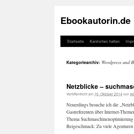
Zum
Inhalt
Ebookautorin.de
springen
Startseite
Kaninchen halten
Imp
Wordpress und B
Kategoriearchiv:
Netzblicke – suchmas
Veröffentlicht am
19. Oktober 2014
von
eb
Neuerdings besuche ich die „Netzbl
Gastreferenten über Internet-Themen
Thema Suchmaschinenoptimierung 
Beigeschmack: Zu viele Agenture