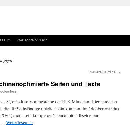
ressum
Wer schreibt hier?
loggen
Neuere Beiträge
→
chinenoptimierte Seiten und Texte
ookautorin
icke“, eine lose Vortragsreihe der IHK München. Hier sprechen
, die für Selbständige nützlich sein könnten. Im Oktober war das
(SEO) dran – ein komplexes Thema mit halbseidenem
n …
Weiterlesen
→