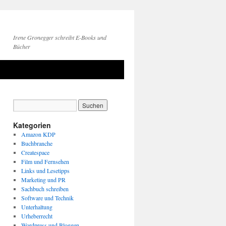
Irene Gronegger schreibt E-Books und
Bücher
Kategorien
Amazon KDP
Buchbranche
Createspace
Film und Fernsehen
Links und Lesetipps
Marketing und PR
Sachbuch schreiben
Software und Technik
Unterhaltung
Urheberrecht
Wordpress und Bloggen