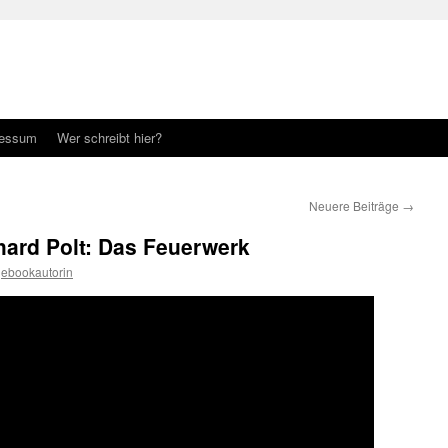
ressum
Wer schreibt hier?
Neuere Beiträge
→
hard Polt: Das Feuerwerk
ebookautorin