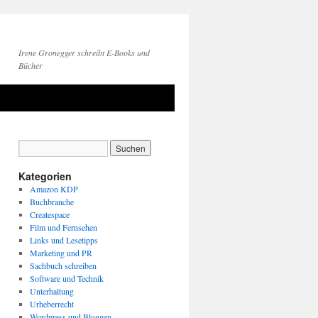
Irene Gronegger schreibt E-Books und
Bücher
Kategorien
Amazon KDP
Buchbranche
Createspace
Film und Fernsehen
Links und Lesetipps
Marketing und PR
Sachbuch schreiben
Software und Technik
Unterhaltung
Urheberrecht
Wordpress und Bloggen