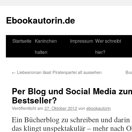
Zum
Inhalt
Ebookautorin.de
springen
Startseite
Kaninchen
Impressum
Wer schreibt
halten
hier?
←
Liebesroman lässt Piratenpartei alt aussehen
Buc
Per Blog und Social Media zu
Bestseller?
Veröffentlicht am
27. Oktober 2012
von
ebookautorin
Ein Bücherblog zu schreiben und darin
das klingt unspektakulär – mehr nach O